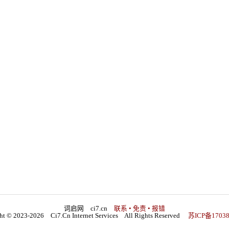
词启网 ci7.cn
联系 • 免责 • 报错
ht © 2023-2026 Ci7.Cn Internet Services All Rights Reserved
苏ICP备17038