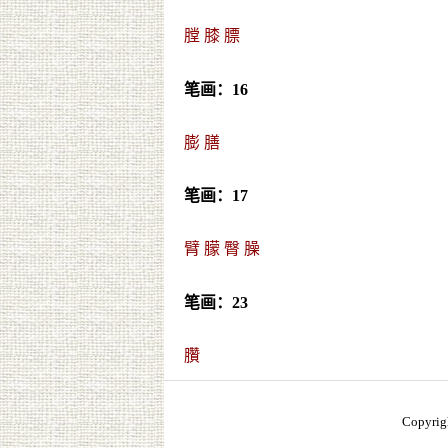
膛
膝
膘
笔画：16
膨
膳
笔画：17
臂
朦
臀
臊
笔画：23
臢
Copyrig