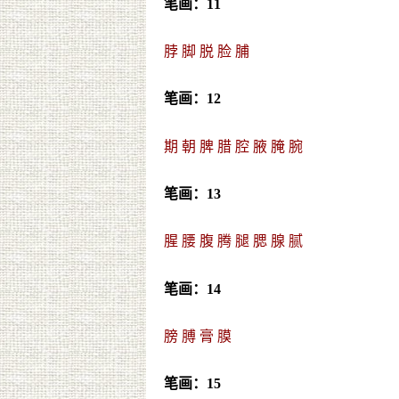
笔画：11
脖
脚
脱
脸
脯
笔画：12
期
朝
脾
腊
腔
腋
腌
腕
笔画：13
腥
腰
腹
腾
腿
腮
腺
腻
笔画：14
膀
膊
膏
膜
笔画：15