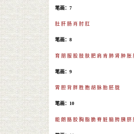
笔画：7
肚
肝
肠
肖
肘
肛
笔画：8
育
朋
服
股
肢
肤
肥
肩
肯
肺
肾
肿
胀
笔画：9
胃
胆
背
胖
胜
胞
胡
脉
胎
胚
胧
笔画：10
能
朗
胳
胶
胸
脂
脆
脊
脏
脑
胯
胰
脐