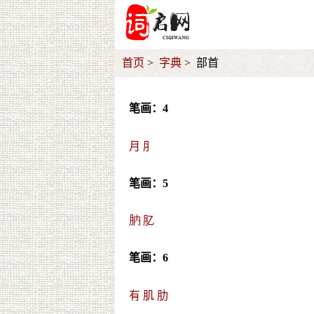
首页
字典
部首
笔画：4
月
⺼
笔画：5
䶺
肊
笔画：6
有
肌
肋