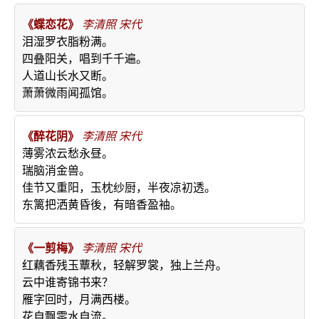
《蝶恋花》
李清照
宋代
泪湿罗衣脂粉满。
四叠阳关，唱到千千遍。
人道山长水又断。
萧萧微雨闻孤馆。
《醉花阴》
李清照
宋代
薄雾浓云愁永昼。
瑞脑消金兽。
佳节又重阳，玉枕纱厨，半夜凉初透。
东篱把洒黄昏後，有暗香盈袖。
《一剪梅》
李清照
宋代
红藕香残玉蕈秋，轻解罗裳，独上兰舟。
云中谁寄锦书来？
雁字回时，月满西楼。
花自飘零水自流。