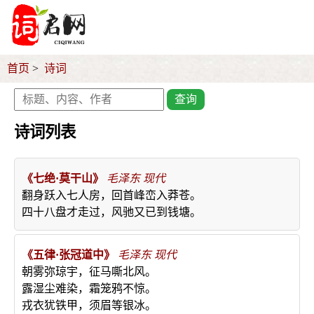
首页
诗词
查询
诗词列表
《七绝·莫干山》
毛泽东
现代
翻身跃入七人房，回首峰峦入莽苍。
四十八盘才走过，风驰又已到钱塘。
《五律·张冠道中》
毛泽东
现代
朝雾弥琼宇，征马嘶北风。
露湿尘难染，霜笼鸦不惊。
戎衣犹铁甲，须眉等银冰。