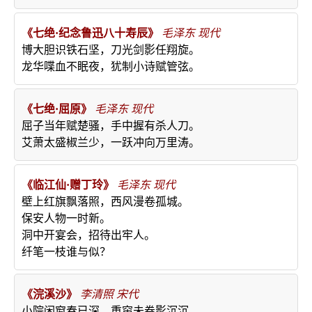
《七绝·纪念鲁迅八十寿辰》
毛泽东
现代
博大胆识铁石坚，刀光剑影任翔旋。
龙华喋血不眠夜，犹制小诗赋管弦。
《七绝·屈原》
毛泽东
现代
屈子当年赋楚骚，手中握有杀人刀。
艾萧太盛椒兰少，一跃冲向万里涛。
《临江仙·赠丁玲》
毛泽东
现代
壁上红旗飘落照，西风漫卷孤城。
保安人物一时新。
洞中开宴会，招待出牢人。
纤笔一枝谁与似？
《浣溪沙》
李清照
宋代
小院闲窗春已深，重帘未卷影沉沉。