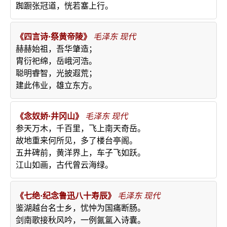
踟蹰张冠道，恍若塞上行。
《四言诗·祭黄帝陵》
毛泽东
现代
赫赫始祖，吾华肇造；
胄衍祀绵，岳峨河浩。
聪明睿智，光披遐荒；
建此伟业，雄立东方。
《念奴娇·井冈山》
毛泽东
现代
参天万木，千百里，飞上南天奇岳。
故地重来何所见，多了楼台亭阁。
五井碑前，黄洋界上，车子飞如跃。
江山如画，古代曾云海绿。
《七绝·纪念鲁迅八十寿辰》
毛泽东
现代
鉴湖越台名士乡，忧忡为国痛断肠。
剑南歌接秋风吟，一例氤氲入诗囊。