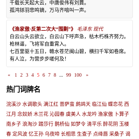
千载长天起大云，中唐俊伟有刘蕡。
孤鸿铩羽悲鸣镝，万马齐喑叫一声。
《渔家傲·反第二次大“围剿”》
毛泽东
现代
白云山头云欲立，白云山下呼声急，枯木朽株齐努力。
枪林逼，飞将军自重霄入。
七百里驱十五日，赣水苍茫闽山碧，横扫千军如卷席。
有人泣，为营步步嗟何及！
«
1
2
3
4
5
6
7
8
...
99
100
»
热门词牌名
浣溪沙
水调歌头
满江红
菩萨蛮
鹧鸪天
临江仙
蝶恋花
西
江月
念奴娇
木兰花
沁园春
虞美人
水龙吟
渔家傲
卜算子
南乡子
浪淘沙
踏莎行
鹊桥仙
如梦令
清平乐
醉花阴
玉楼
春
定风波
忆王孙
乌夜啼
长相思
生查子
点绛唇
采桑子
谒