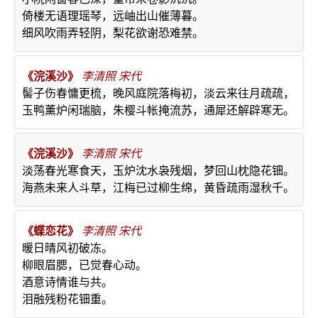
倚楼无语理瑶琴，远岫出山催薄暮。
细风吹雨弄轻阴，梨花欲谢恐难禁。
《浣溪沙》
李清照
宋代
髻子伤春慵更梳，晚风庭院落梅初，淡云来往月疏疏，
玉鸭薰炉闲瑞脑，朱樱斗帐掩流苏，通犀还解辟寒无。
《浣溪沙》
李清照
宋代
淡荡春光寒食天，玉炉沈水袅残烟，梦回山枕隐花钿。
海燕未来人斗草，江梅已过柳生绵，黄昏疏雨湿秋千。
《蝶恋花》
李清照
宋代
暖日晴风初破冻。
柳眼眉腮，已觉春心动。
酒意诗情谁与共。
泪融残粉花钿重。