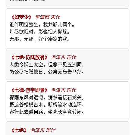
《如梦令》
李清照
宋代
谁伴明窗独坐，我共影儿俩个。
灯尽欲眠时，影也把人抛躲。
无那，无那，好个凄凉的我。
《七绝·仿陆放翁》
毛泽东
现代
人类今娴上太空，但悲不见五洲同。
愚公尽扫饕蚊日，公祭无忘告马翁。
《七律·游学即景》
毛泽东
现代
骤雨东风对远湾，滂然遥接石龙关。
野渡苍松横古木，断桥流水动连环。
客行此去遵何路，坐眺长亭意转闲。
《七绝》
毛泽东
现代