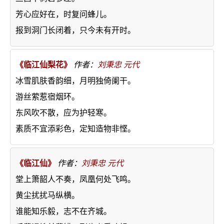
芳心应好在，时复问蜂儿。
报到洞门长闭着，只今未有开时。
《临江仙梨花》
作者：
刘秉忠
元代
冰雪肌肤香韵细，月明独倚阑干。
游丝萦惹宿烟环。
东风吹不散，应为护轻寒。
素质不宜添彩色，定知造物非悭。
《临江仙》
作者：
刘秉忠
元代
堂上箫韶人不奏，凤凰何处飞鸣。
黄尘扰扰马纵横。
谁能知乐毅，志不在齐城。