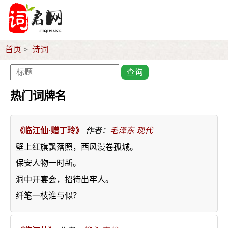
首页
诗词
查询
热门词牌名
《临江仙·赠丁玲》
作者：
毛泽东
现代
壁上红旗飘落照，西风漫卷孤城。
保安人物一时新。
洞中开宴会，招待出牢人。
纤笔一枝谁与似？