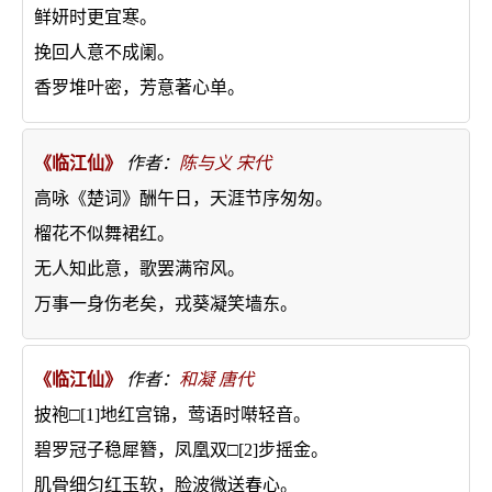
鲜妍时更宜寒。
挽回人意不成阑。
香罗堆叶密，芳意著心单。
《临江仙》
作者：
陈与义
宋代
高咏《楚词》酬午日，天涯节序匆匆。
榴花不似舞裙红。
无人知此意，歌罢满帘风。
万事一身伤老矣，戎葵凝笑墙东。
《临江仙》
作者：
和凝
唐代
披袍□[1]地红宫锦，莺语时啭轻音。
碧罗冠子稳犀簪，凤凰双□[2]步摇金。
肌骨细匀红玉软，脸波微送春心。