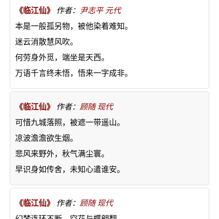
《临江仙》
作者：
尹志平
元代
本是一般孤另物，被他染着难知。
迷云消散慧风吹。
何劳身外觅，端坐是天西。
万语千言终未悟，悟来一字成非。
《临江仙》
作者：
顾随
现代
可惜九城落照，被遮一带遥山。
凉波澹澹欲生烟。
悲风来野外，秋气满尘寰。
早识身如传舍，未知心遣谁安。
《临江仙》
作者：
顾随
现代
幻梦连环不断，空花与蝶翩翻。