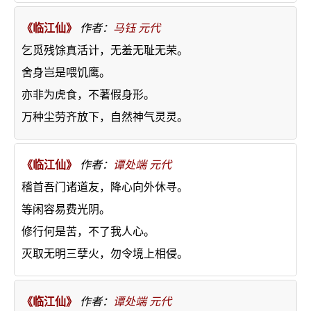
《临江仙》
作者：
马钰
元代
乞觅残馀真活计，无羞无耻无荣。
舍身岂是喂饥鹰。
亦非为虎食，不著假身形。
万种尘劳齐放下，自然神气灵灵。
《临江仙》
作者：
谭处端
元代
稽首吾门诸道友，降心向外休寻。
等闲容易费光阴。
修行何是苦，不了我人心。
灭取无明三孽火，勿令境上相侵。
《临江仙》
作者：
谭处端
元代