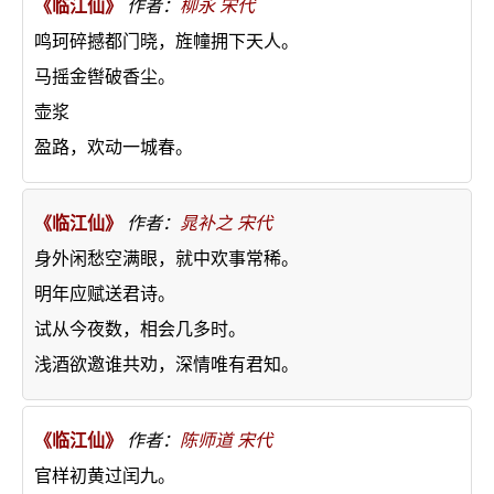
《临江仙》
作者：
柳永
宋代
鸣珂碎撼都门晓，旌幢拥下天人。
马摇金辔破香尘。
壶浆
盈路，欢动一城春。
《临江仙》
作者：
晁补之
宋代
身外闲愁空满眼，就中欢事常稀。
明年应赋送君诗。
试从今夜数，相会几多时。
浅酒欲邀谁共劝，深情唯有君知。
《临江仙》
作者：
陈师道
宋代
官样初黄过闰九。