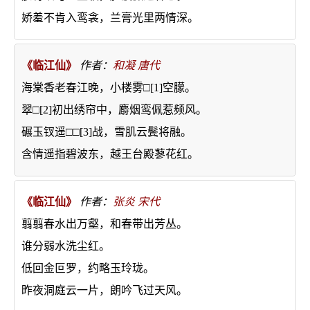
娇羞不肯入鸾衾，兰膏光里两情深。
《临江仙》
作者：
和凝
唐代
海棠香老春江晚，小楼雾□[1]空朦。
翠□[2]初出绣帘中，麝烟鸾佩惹频风。
碾玉钗遥□□[3]战，雪肌云鬓将融。
含情遥指碧波东，越王台殿蓼花红。
《临江仙》
作者：
张炎
宋代
翦翦春水出万壑，和春带出芳丛。
谁分弱水洗尘红。
低回金叵罗，约略玉玲珑。
昨夜洞庭云一片，朗吟飞过天风。