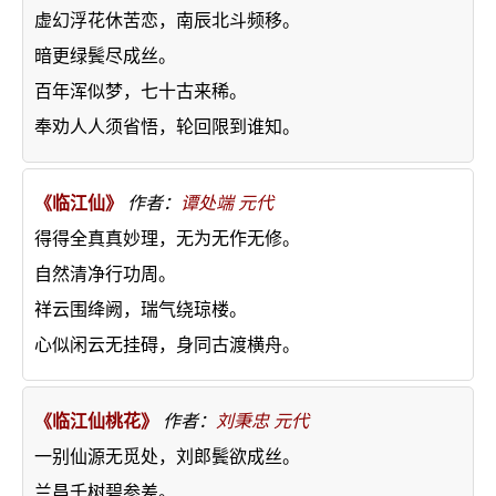
虚幻浮花休苦恋，南辰北斗频移。
暗更绿鬓尽成丝。
百年浑似梦，七十古来稀。
奉劝人人须省悟，轮回限到谁知。
《临江仙》
作者：
谭处端
元代
得得全真真妙理，无为无作无修。
自然清净行功周。
祥云围绛阙，瑞气绕琼楼。
心似闲云无挂碍，身同古渡横舟。
《临江仙桃花》
作者：
刘秉忠
元代
一别仙源无觅处，刘郎鬓欲成丝。
兰昌千树碧参差。