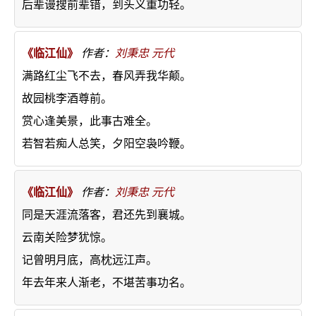
后辈谩搜前辈错，到头义重功轻。
《临江仙》
作者：
刘秉忠
元代
满路红尘飞不去，春风弄我华颠。
故园桃李酒尊前。
赏心逢美景，此事古难全。
若智若痴人总笑，夕阳空袅吟鞭。
《临江仙》
作者：
刘秉忠
元代
同是天涯流落客，君还先到襄城。
云南关险梦犹惊。
记曾明月底，高枕远江声。
年去年来人渐老，不堪苦事功名。