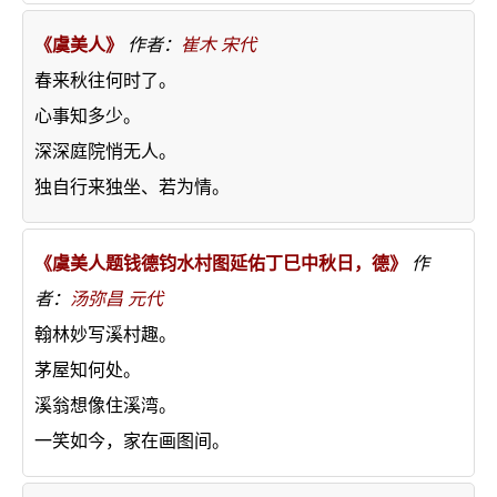
《虞美人》
作者：
崔木
宋代
春来秋往何时了。
心事知多少。
深深庭院悄无人。
独自行来独坐、若为情。
《虞美人题钱德钧水村图延佑丁巳中秋日，德》
作
者：
汤弥昌
元代
翰林妙写溪村趣。
茅屋知何处。
溪翁想像住溪湾。
一笑如今，家在画图间。