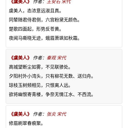
《虞美人》
作者：
王安石
宋代
虞美人，态浓意远淑且真。
同辇随君侍君侧，六宫粉黛无颜色。
楚歌四面起，形势反苍黄。
夜闻马嘶晓无迹，蛾眉萧飒如秋霜。
《虞美人》
作者：
秦观
宋代
高城望断尘如雾，不见联骖处。
夕阳村外小湾头，只有柳花无数、送归舟。
琼枝玉树频相见，只恨离人远。
欲将幽恨寄青楼，争奈无情江水、不西流。
《虞美人》
作者：
张炎
宋代
修眉刷翠春痕聚。