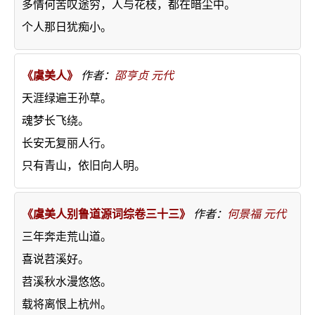
多情何苦叹途穷，人与花枝，都在暗尘中。
个人那日犹痴小。
《虞美人》
作者：
邵亨贞
元代
天涯绿遍王孙草。
魂梦长飞绕。
长安无复丽人行。
只有青山，依旧向人明。
《虞美人别鲁道源词综卷三十三》
作者：
何景福
元代
三年奔走荒山道。
喜说苕溪好。
苕溪秋水漫悠悠。
载将离恨上杭州。