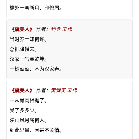
檐外一弯新月、印修眉。
《虞美人》
作者：
利登
宋代
当时养士知何许。
总把降幡去。
汉家王气塞乾坤。
一树盈盈、不为汉家春。
《虞美人》
作者：
黄舜英
宋代
一从骨肉相抛了。
受了多多少。
溪山风月属何人。
到此思量、因甚不关情。