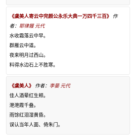
《虞美人寄云中完颜公永乐大典一万四千三百》
作
者：
耶律履
元代
水收霜落云中早。
群雁云中道。
夜来明月过西山。
料得水边石上不胜寒。
《虞美人》
作者：
李晏
元代
佳人酒晕红生颊。
滟滟霞千叠。
雨馀红泪湿黄昏。
误认当年人面、倚朱门。