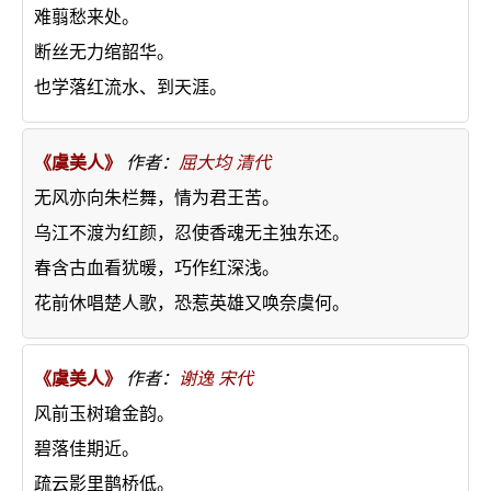
难翦愁来处。
断丝无力绾韶华。
也学落红流水、到天涯。
《虞美人》
作者：
屈大均
清代
无风亦向朱栏舞，情为君王苦。
乌江不渡为红颜，忍使香魂无主独东还。
春含古血看犹暖，巧作红深浅。
花前休唱楚人歌，恐惹英雄又唤奈虞何。
《虞美人》
作者：
谢逸
宋代
风前玉树瑲金韵。
碧落佳期近。
疏云影里鹊桥低。