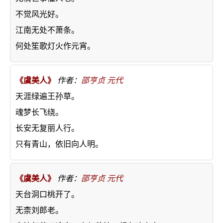
不觉风光好。
江南无处不萧条。
何处笙歌灯火作元宵。
《虞美人》
作者：
邵亨贞
元代
天涯绿遍王孙草。
魂梦长飞绕。
长安无复丽人行。
只有青山，依旧向人明。
《虞美人》
作者：
邵亨贞
元代
天台洞口桃开了。
无柰刘郎老。