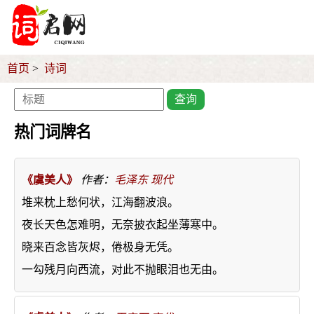
首页
诗词
查询
热门词牌名
《虞美人》
作者：
毛泽东
现代
堆来枕上愁何状，江海翻波浪。
夜长天色怎难明，无奈披衣起坐薄寒中。
晓来百念皆灰烬，倦极身无凭。
一勾残月向西流，对此不抛眼泪也无由。