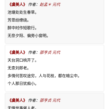
《虞美人》
作者：
赵孟＊
元代
池塘处处生春草。
芳思纷缭绕。
醉中时作短歌行。
无奈夕阳、偏旁小窗明。
《虞美人》
作者：
邵亨贞
元代
天台洞口桃开了。
无柰刘郎老。
多情何苦叹途穷，人与花枝，都在暗尘中。
个人那日犹痴小。
《虞美人》
作者：
邵亨贞
元代
无情世事催人老。