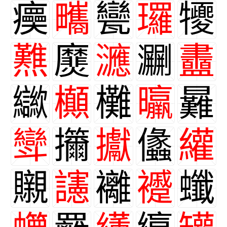
㿙
㽯
㽋
㼈
㹛
㸐
㸏
㶝
㶜
䀌
㱍
㰜
㰙
㬯
㬮
㪻
㩶
㩵
㒩
䌯
䞋
䜢
䙰
䙯
䘋