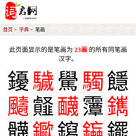
首页
字典
笔画
此页面显示的是笔画为
23画
的所有同笔画
汉字。
䥳
䮹
䮸
䮷
䭡
䬞
䪥
䩏
䨵
䥴
䯦
䥲
䥱
䥰
䥯