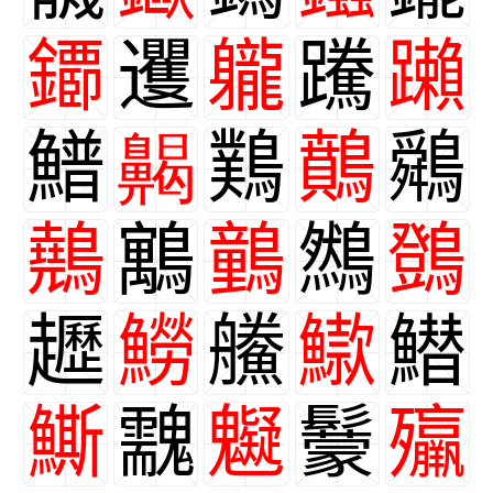
䥮
䢲
䡁
䠮
䠭
䲕
齃
䴆
䴅
䴄
䴃
䴁
䴀
䳿
䳾
䟐
䲏
䲍
䲌
䲋
䲉
䰰
䰯
䰒
㱻