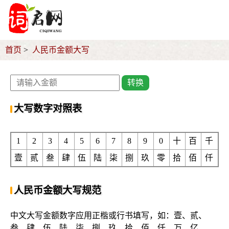
首页
人民币金额大写
转换
大写数字对照表
1
2
3
4
5
6
7
8
9
0
十
百
千
壹
贰
叁
肆
伍
陆
柒
捌
玖
零
拾
佰
仟
人民币金额大写规范
中文大写金额数字应用正楷或行书填写，如：壹、贰、
叁、肆、伍、陆、柒、捌、玖、拾、佰、仟、万、亿、