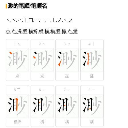
渺的笔顺/笔顺名
丶,丶,㇀,丨,𠃍,一,一,一,丨,ノ,丶,ノ
点,点,提,竖,横折,横,横,横,竖,撇,点,撇
1 丶
2 丶
3 ㇀
4 丨
点
点
提
竖
5 𠃍
6 一
7 一
8 一
横折
横
横
横