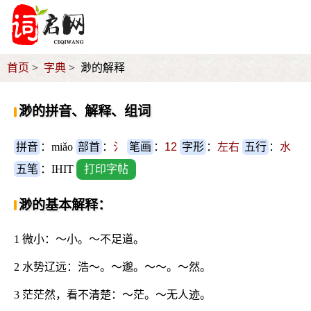
首页
字典
渺的解释
渺的拼音、解释、组词
拼音
：miǎo
部首
：
氵
笔画
：
12
字形
：
左右
五行
：
水
五笔
：IHIT
打印字帖
渺的基本解释：
1 微小：～小。～不足道。
2 水势辽远：浩～。～邈。～～。～然。
3 茫茫然，看不清楚：～茫。～无人迹。