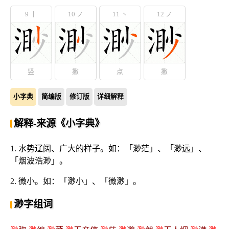
9 丨
10 ノ
11 丶
12 ノ
竖
撇
点
撇
小字典
简编版
修订版
详细解释
解释-来源《小字典》
1. 水势辽阔、广大的样子。如：「渺茫」、「渺远」、
「烟波浩渺」。
2. 微小。如：「渺小」、「微渺」。
渺字组词