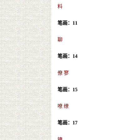
料
笔画：11
聊
笔画：14
僚
寥
笔画：15
嘹
缭
笔画：17
镣