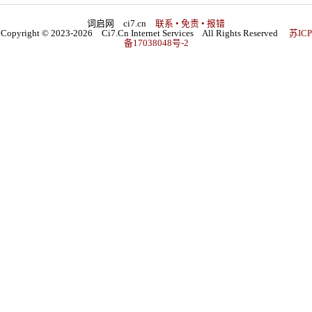
词启网 ci7.cn
联系 • 免责 • 报错
Copyright © 2023-2026 Ci7.Cn Internet Services All Rights Reserved
苏ICP
备17038048号-2