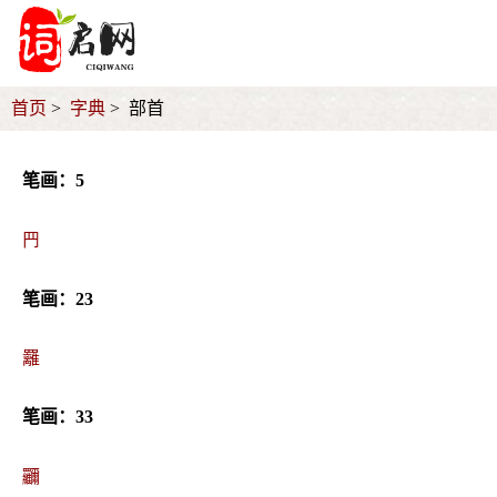
首页
字典
部首
笔画：5
䍏
笔画：23
䍦
笔画：33
鿡